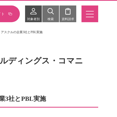
イト
対象者別
検索
資料請求
アスクルの企業3社とPBL実施
ホールディングス・コマニ
3社とPBL実施