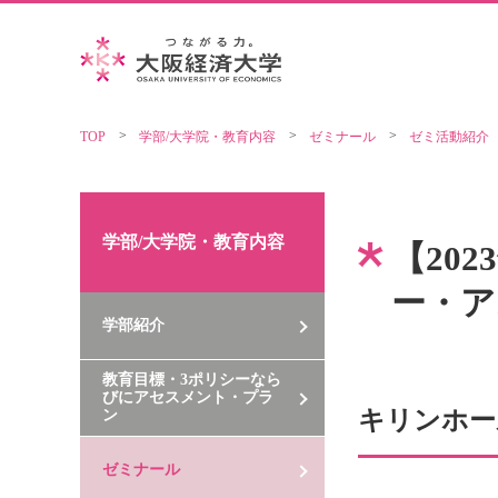
TOP
学部/大学院・教育内容
ゼミナール
ゼミ活動紹介
学部/大学院・教育内容
【20
ー・ア
学部紹介
教育目標・3ポリシーなら
びにアセスメント・プラ
キリンホー
ン
ゼミナール