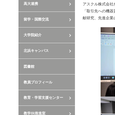
高大連携
アスクル株式会社
「取引先への機器
献研究、先進企業
留学・国際交流
大学院紹介
北浜キャンパス
図書館
教員プロフィール
教育・学習支援センター
教学IR推進室