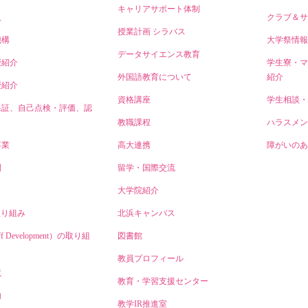
キャリアサポート体制
人
クラブ＆サ
授業計画 シラバス
機構
大学祭情報
データサイエンス教育
授紹介
学生寮・マ
外国語教育について
紹介
授紹介
資格講座
学生相談・
保証、自己点検・評価、認
教職課程
ハラスメン
事業
高大連携
障がいのあ
開
留学・国際交流
大学院紹介
取り組み
北浜キャンパス
ff Development）の取り組
図書館
教員プロフィール
境
教育・学習支援センター
内
教学IR推進室