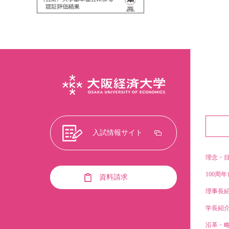
入試情報サイト
理念・
100周年
資料請求
理事長
学長紹
沿革・