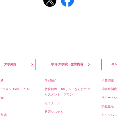
大学紹介
学部/大学院・教育内容
キ
目的
学部紹介
学費関連
ビジョンDAIKEI 2032
教育目標・3ポリシーならびにア
奨学金制度
セスメント・プラン
紹介
サポートシ
ゼミナール
介
学生生活
教育システム
略年譜
キャンパス