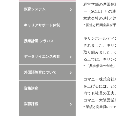
経営学部の戸田信聡
教育システム
ー（SCTL）と
株式会社の3社と約
* 国連と民間企業が
キャリアサポート体制
キリンホールディ
授業計画 シラバス
されました。キリ
取り組みました。
データサイエンス教育
る上では、キリン
* 「共有価値の創
外国語教育について
コマニー株式会社
を上げるには、ど
資格講座
内でも社員の工夫
コマニー大阪営業
教職課程
* 業績と従業員のウ