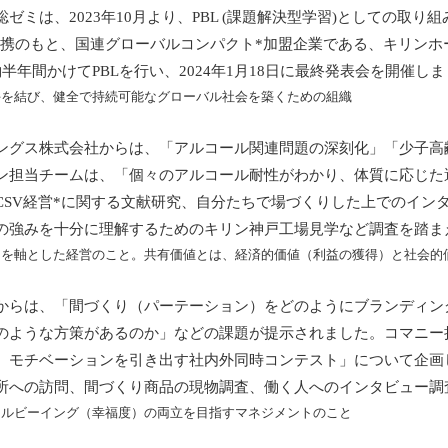
ゼミは、2023年10月より、PBL (課題解決型学習)としての取
の連携のもと、国連グローバルコンパクト*加盟企業である、キリン
半年間かけてPBLを行い、2024年1月18日に最終発表会を開催し
手を結び、健全で持続可能なグローバル社会を築くための組織
ングス株式会社からは、「アルコール関連問題の深刻化」「少子高
ン担当チームは、「個々のアルコール耐性がわかり、体質に応じた
CSV経営*に関する文献研究、自分たちで場づくりした上でのイン
の強みを十分に理解するためのキリン神戸工場見学など調査を踏ま
造」を軸とした経営のこと。共有価値とは、経済的価値（利益の獲得）と社会的
からは、「間づくり（パーテーション）をどのようにブランディン
のような方策があるのか」などの課題が提示されました。コマニー
、モチベーションを引き出す社内外同時コンテスト」について企画
所への訪問、間づくり商品の現物調査、働く人へのインタビュー調
ェルビーイング（幸福度）の両立を目指すマネジメントのこと