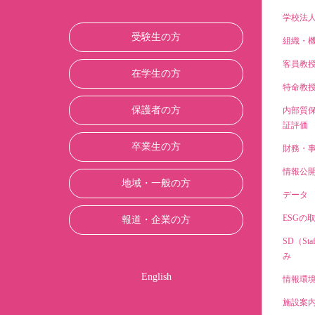
学校法
受験生の方
組織・
客員教
在学生の方
特命教
保護者の方
内部質
証評価
卒業生の方
財務・
情報公
地域・一般の方
データ
ESGの
報道・企業の方
SD（Sta
み
English
情報環
施設案