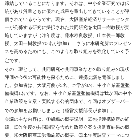
締結していることになります。それは、中小企業研究では伝
統があり質量ともに優れた成果を輩出してきていることが評
価されているからです。現在、大阪産業経済リサーチセンタ
ーが公募する研究に採択された共同研究を太田一樹教授が実
施していますが（昨年度は、藤本寿良教授、山本俊一郎教
授、太田一樹教授の
3
名が参加）、さらに本研究所のプレゼン
スを高めるためにも、このような取り組みを強化していく予
定です。
その一環として、共同研究や共同事業などの取り組みの現状
評価や今後の可能性を探るために、連携会議を開催しまし
た。参加者は、大阪府側が
5
名、本学が
8
名、中小企業基盤整
備機構
1
名です。なお、中小企業基盤整備機構は我が国の中小
企業政策を立案・実践する公的団体で、今回はオブザーバー
での参加をお願いしました（経営支援部長が参加）。
会議の主な内容は、①組織の概要説明、②包括連携協定の経
緯、③昨年度の共同調査を含めた政策立案支援調査結果の概
要、④大阪府商工労働施策の概要、⑤来年度調査テーマにつ