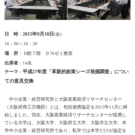
2015
年
9
月
18
日
日 時
：
(
金
)
16
：
00
～
18
：
30
場 所
：
D
館７階 Ｄ
76
ゼミ教室
出席者
：
14
名
平成
27
年度「革新的政策シーズ発掘調査」につい
テーマ
：
ての意見交換
中小企業・経営研究所と大阪産業経済リサーチセンター
（大阪府商工労働部）とは、包括連携協定を
2013
年
11
月に締
結しました。現在、大阪産業経済リサーチセンターが提携し
ている大学は、大阪大学、大阪府立大学、大阪市立大学、本
学中小企業・経営研究所であり、私学では本学だけが協定を