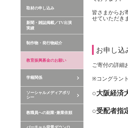
取材の申し込み
皆さまからお
せていただき
新聞・雑誌掲載／TV出演
実績
制作物・発行物紹介
お申し込
教育振興募金のお願い
ご寄付の詳細
学籍関係
※
コングラン
○大阪経済
ソーシャルメディアポリ
シー
○
受配者指
教職員への副業･兼業依頼
バーチャル背景ダウンロ