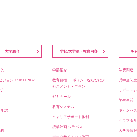
大学紹介
学部/大学院・教育内容
キ
目的
学部紹介
学費関連
ビジョンDAIKEI 2032
教育目標・3ポリシーならびにア
奨学金制度
セスメント・プラン
紹介
サポートシ
ゼミナール
介
学生生活
教育システム
略年譜
キャンパス
キャリアサポート体制
人
クラブ＆サ
授業計画 シラバス
機構
大学祭情報