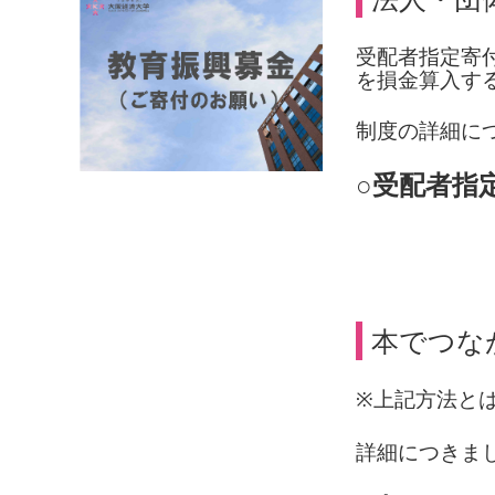
受配者指定寄
を損金算入す
制度の詳細に
○
受配者指
本でつな
※
上記方法と
詳細につきま