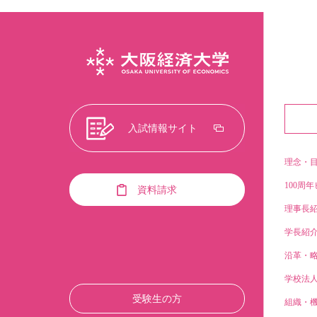
入試情報サイト
理念・
100周年
資料請求
理事長
学長紹
沿革・
学校法
受験生の方
組織・