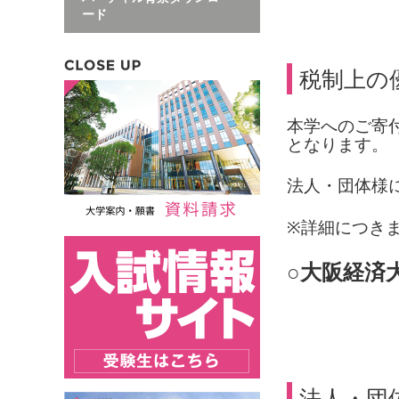
ード
税制上の
本学へのご寄
となります。
法人・団体様
※
詳細につき
○大阪経済
法人・団