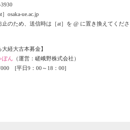
-3930
］osaka-ue.ac.jp
止のため、送信時は［at］を @ に置き換えてくだ
る大経大古本募金】
ゃぽん
（運営：嵯峨野株式会社）
9-7000 [平日9：00～18：00]