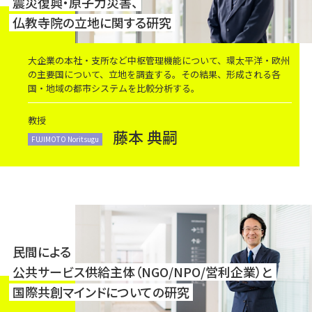
震災復興・原子力災害、
仏教寺院の立地に関する研究
大企業の本社・支所など中枢管理機能について、環太平洋・欧州
の主要国について、立地を調査する。その結果、形成される各
国・地域の都市システムを比較分析する。
教授
藤本 典嗣
FUJIMOTO Noritsugu
民間による
公共サービス供給主体（NGO/NPO/営利企業）と
国際共創マインドについての研究