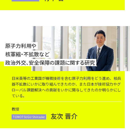
原子力利用や
核軍縮・不拡散など
政治外交、安全保障の課題に関する研究
日米英等の工業国が機微技術を含む原子力利用をどう進め、核兵
器不拡散にいかに取り組んできたのか、また日本が技術協力やグ
ローバル課題解決への貢献をいかに関与してきたのか明らかにし
ている。
教授
友次 晋介
TOMOTSUGU Shinsuke