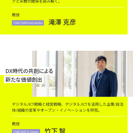
クと宗教の関係を読み解く。
教授
滝澤 克彦
TAKIZAWA Katsuhiko
DX時代の共創による
新たな価値創出
デジタル/ICT戦略と経営戦略、デジタル/ICTを活用した企業/自治
体/組織の変革やオープン・イノベーションを研究。
教授
竹下 智
TAKESHITA Satoru