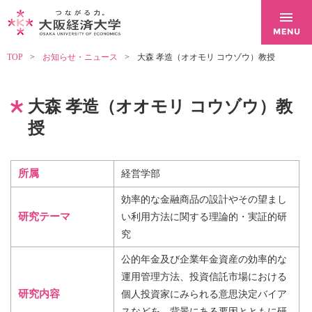
TOP
お知らせ・ニュース
大森 孝造（オオモリ コウゾウ）教授
大森 孝造（オオモリ コウゾウ）教
授
所属
経営学部
効率的な金融商品の設計やその望まし
研究テーマ
い利用方法に関する理論的・実証的研
究
公的年金及び企業年金資産の効率的な
運用管理方法、投資信託市場における
研究内容
個人投資家にみられる意思決定バイア
スなどを、背景にある要因とともに研