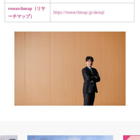
researchmap（リサ
https://researchmap.jp/akouji
ーチマップ）