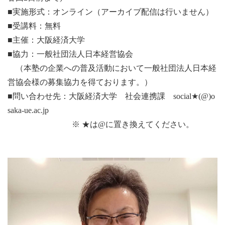
■実施形式：オンライン（アーカイブ配信は行いません）
■受講料：無料
■主催：大阪経済大学
■協力：一般社団法人日本経営協会
（本塾の企業への普及活動において一般社団法人日本経
営協会様の募集協力を得ております。）
■問い合わせ先：大阪経済大学 社会連携課 social★(@)o
saka-ue.ac.jp
※ ★は@に置き換えてください。