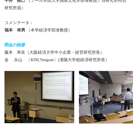
平井 拓己
（プール学院大学国際文化学部准教授／当研究所特別
研究所員）
コメンテータ：
福本 幸男
（本学経済学部准教授）
閉会の挨拶
藤本 寿良（大阪経済大学中小企業・経営研究所長）
金 永山 〔KIM,Yungsan〕(漢陽大学校経済研究所長）