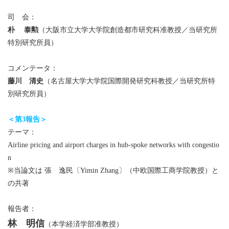
司 会：
朴 泰勲
（大阪市立大学大学院創造都市研究科准教授／当研究所
特別研究所員）
コメンテータ：
藤川 清史
（名古屋大学大学院国際開発研究科教授／当研究所特
別研究所員）
＜第3報告＞
テーマ：
Airline pricing and airport charges in hub-spoke networks with congestio
n
※当論文は 張 逸民〔Yimin Zhang〕（中欧国際工商学院教授）と
の共著
報告者：
林 明信
（本学経済学部准教授）