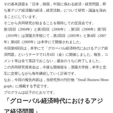
その基本課題を「日本，韓国，中国に係わる経済・経営問題，即
ち東アジア経済圏の経済，経営活動」について研究・議論を深め
ることにしています。
そこから共同研究が始まることを期待しての交流会です。
第1回目（2004年）と第3回目（2006年），第5回（2008年）第7回
（2010年）は漢陽大学校にて，第2回目（2005年）と第4回（2007
年）第6回（2009年）は本学にて開催されました。
今回第8回目は，本学にて「グローバル経済時代におけるアジア経
済問題」というテーマで11月4日（金）に開催しました。報告，コ
メント等は全て英語でおこない，盛会のうちに終了しました。
この共同研究発表会は，今後も開催校を，漢陽大学校，本学と交
互に交替しながら毎年継続していく計画です。
なお，今回の報告内容は，当研究所の刊行物『Small Business Mono
graph』に掲載する予定です。
プログラムは以下のとおりです。
「グローバル経済時代におけるアジ
ア経済問題」