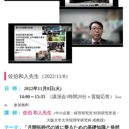
佐伯和人先生（2022/11/8）
日 時
：
2022年11月8日(火)
14:00～15:35
（講演会1時間20分＋質疑応答）
Zoo
m
参加無料
講 師
：
佐伯 和人
先生
（中小企業・経営研究所
特別研究所員・
大阪大学大学院理学研究科
准教授
）
テーマ
：
「月開拓時代の波に乗るための基礎知識と発想