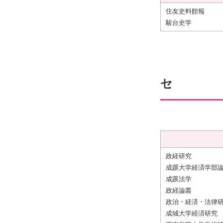
住友史料館報
駿台史学
セ
政経研究
成蹊大学経済学部
成蹊法学
政経論叢
政治・経済・法律
成城大学経済研究