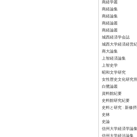
商経学叢
商経論集
商経論集
商経論叢
商経論叢
城西経済学会誌
城西大学経済経営
商大論集
上智経済論集
上智史学
昭和文学研究
女性歴史文化研究
白鷺論叢
資料館紀要
史料館研究紀要
史料と研究 : 新修
史林
史論
信州大学経済学論
信州大学経法論集