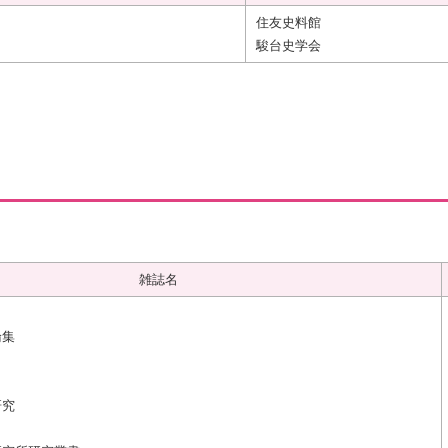
住友史料館
駿台史学会
雑誌名
論集
研究