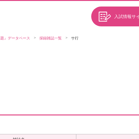
入試情報サ
解題』データベース
採録雑誌一覧
サ行