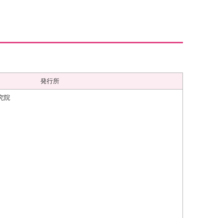
発行所
究院