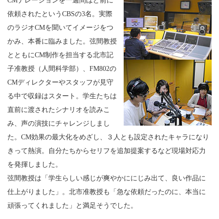
CMナレーションを一週間ほど前に
依頼されたというCBSの3名。実際
のラジオCMを聞いてイメージをつ
かみ、本番に臨みました。弦間教授
とともにCM制作を担当する北市記
子准教授（人間科学部）、FM802の
CMディレクターやスタッフが見守
る中で収録はスタート。学生たちは
直前に渡されたシナリオを読みこ
み、声の演技にチャレンジしまし
た。CM効果の最大化をめざし、３人とも設定されたキャラになり
きって熱演。自分たちからセリフを追加提案するなど現場対応力
を発揮しました。
弦間教授は「学生らしい感じが爽やかににじみ出て、良い作品に
仕上がりました」。北市准教授も「急な依頼だったのに、本当に
頑張ってくれました」と満足そうでした。