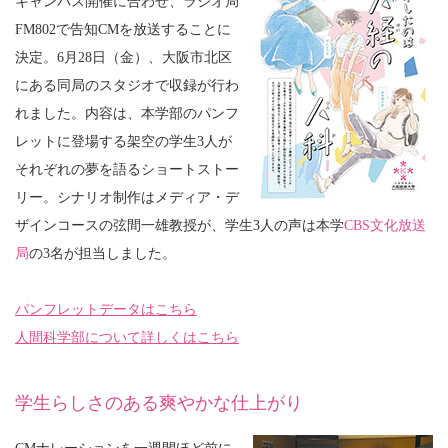
キャンパス開催に合わせ、ラジオ局
FM802で告知CMを放送することに
決定。6月28日（金）、大阪市北区
にある同局のスタジオで収録が行わ
れました。内容は、本学部のパンフ
レットに登場する架空の学生3人が
それぞれの夢を語るショートストー
リー。シナリオ制作はメディア・デ
ザインコースの弦間一雄教授が、学生3人の声は本学
CBS文化放送
局
の3名が担当しました。
パンフレットデータはこちら
人間科学部について詳しくはこちら
学生らしさのある爽やかな仕上がり