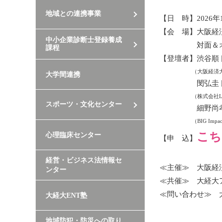
地域との連携事業
【日 時】2026年1
【会 場】大阪経済
中小企業診断士登録養成
対面＆オンラ
課程
【登壇者】渋谷順 
（大阪経済
大学間連携
閔弘圭 
（株式会社Li
スポーツ・文化センター
細野尚孝
（BIG Im
こち
心理臨床センター
【申 込】
経営・ビジネス法情報セ
≪主催≫ 大阪経
ンター
≪共催≫ 大経大
≪問い合わせ≫ 
大経大ENT塾
地域防犯・防災への取り