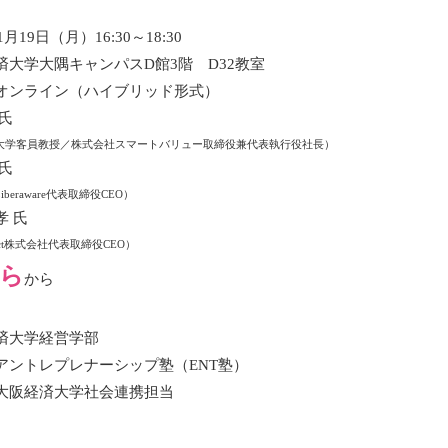
月19日（月）16:30～18:30
大学大隅キャンパスD館3階 D32教室
イン（ハイブリッド形式）
氏
大学客員教授／株式会社スマートバリュー取締役兼代表執行役社長）
氏
beraware代表取締役CEO）
 氏
pact株式会社代表取締役CEO）
ら
から
済大学経営学部
アントレプレナーシップ塾（ENT塾）
大阪経済大学社会連携担当