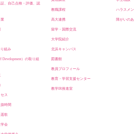
保証、自己点検・評価、認
教職課程
ハラスメン
事業
高大連携
障がいのあ
開
留学・国際交流
大学院紹介
取り組み
北浜キャンパス
ff Development）の取り組
図書館
教員プロフィール
境
教育・学習支援センター
内
教学IR推進室
クセス
取扱時間
逍遥歌
大学会