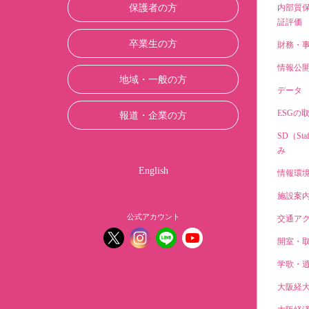
保護者の方
内部質
証評価
卒業生の方
財務・
情報公
地域・一般の方
データ
ESGの
報道・企業の方
SD（Sta
み
English
情報環
施設案
公式アカウント
交通ア
開室・
学歌・
大阪経