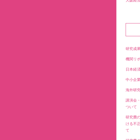
大阪経
研究成
機関リ
日本経
中小企
海外研
講演会
ついて
研究費
ける不
て