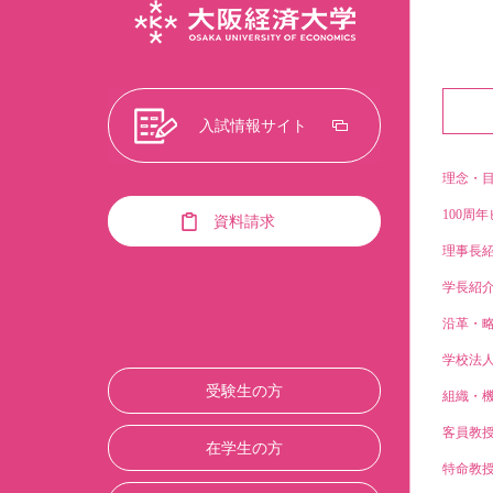
入試情報サイト
理念・
100周年
資料請求
理事長
学長紹
沿革・
学校法
受験生の方
組織・
客員教
在学生の方
特命教