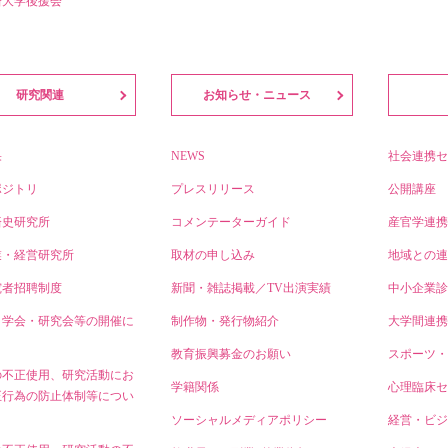
済大学後援会
研究関連
お知らせ・ニュース
果
NEWS
社会連携セ
ポジトリ
プレスリリース
公開講座
済史研究所
コメンテーターガイド
産官学連携
業・経営研究所
取材の申し込み
地域との連
究者招聘制度
新聞・雑誌掲載／TV出演実績
中小企業診
・学会・研究会等の開催に
制作物・発行物紹介
大学間連携
教育振興募金のお願い
スポーツ・
の不正使用、研究活動にお
学籍関係
心理臨床セ
正行為の防止体制等につい
ソーシャルメディアポリシー
経営・ビジ