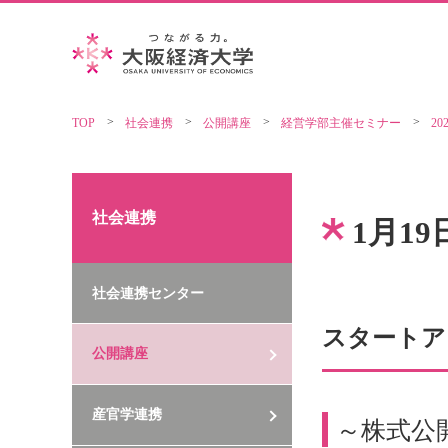
TOP
社会連携
公開講座
経営学部主催セミナー
20
社会連携
1月1
社会連携センター
スタートア
公開講座
産官学連携
～株式公