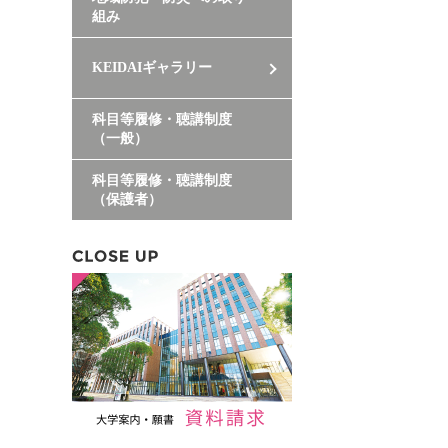
組み
KEIDAIギャラリー
科目等履修・聴講制度
（一般）
科目等履修・聴講制度
（保護者）