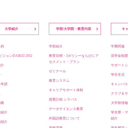
大学紹介
学部/大学院・教育内容
キ
目的
学部紹介
学費関連
ビジョンDAIKEI 2032
教育目標・3ポリシーならびにア
奨学金制度
セスメント・プラン
紹介
サポートシ
ゼミナール
介
学生生活
教育システム
略年譜
キャンパス
キャリアサポート体制
人
クラブ＆サ
授業計画 シラバス
機構
大学祭情報
データサイエンス教育
授紹介
学生寮・マ
外国語教育について
紹介
授紹介
資格講座
学生相談・