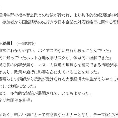
】
経済学部の福本智之氏との対談が行われ、より具体的な経済動向や
、参加者から国際情勢の先行きや日本企業の対応戦略等に関する質
ト結果】
（一部抜粋）
非常にわかりやすい。バイアスのない見解が教示にとんでいた」
的に知っていたホットな地政学リスクが、体系的に理解できた」
疑応答の内容が濃く、マスコミ報道の曖昧さを補完できる情報が得
があり、政策や施行に影響をあたえていることを知った」
素晴らしい講師から授業が受けられる大阪経済大学生がうらやまし
として勉強になった」
談で、多角的な議論が展開されて、とてもよかった」
定期的開催を希望」
が高く、幅広い層にとって有意義なセミナーとなり、テーマ設定や