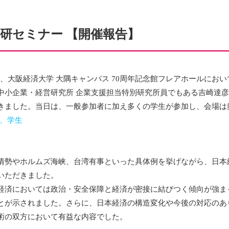
小研セミナー 【開催報告】
日(月)、大阪経済大学 大隅キャンパス 70周年記念館フレアホールに
中小企業・経営研究所 企業支援担当特別研究所員でもある吉崎達
きました。当日は、一般参加者に加え多くの学生が参加し、会場は
名、学生
情勢やホルムズ海峡、台湾有事といった具体例を挙げながら、日本
いただきました。
経済においては政治・安全保障と経済が密接に結びつく傾向が強ま
とが示されました。さらに、日本経済の構造変化や今後の対応のあ
術の双方において有益な内容でした。