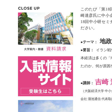
このたび「第
18
崎達彦氏に中小
18
回中小研セミ
ださい。
地政
●テーマ：
●要旨：
イラン戦
本経済は多くの「
たのか、何が原因
吉崎
●
講師：
（大阪経済大学
中小
会社 溜池通信 代表