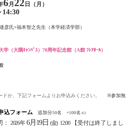
6
22
年
月
日（月）
～
14:30
崎達彦氏×福本智之先生（本学経済学部）
学（大隅ｷｬﾝﾊﾟｽ）
70
周年記念館（
A
館 ﾌﾚｱﾎｰﾙ）
般
ードか、下記フォームよりお申込みください。
※参加無
申込フォーム
追加分
50
名
+100名
6/2
6
月
19
日
切
：
2026
年
(
金
) 12:00
【受付は終了しまし