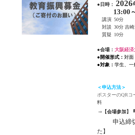
2026
●日時：
13:00
講演
50
分
対談
30
分 吉
質疑
10
分
●会場：
大阪経済大
●
開催形式：
対面
●
対象：
学生、一
＜申込方法＞
ポスターのQRコ
料
⇒
【会場参加】
申込締
た】