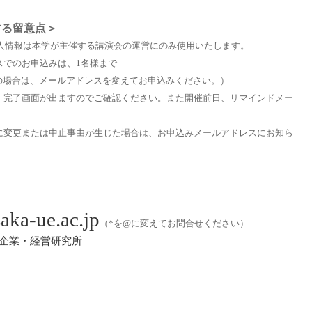
する留意点＞
個人情報は本学が主催する講演会の運営にのみ使用いたします。
スでのお申込みは、
1
名様まで
の場合は、メールアドレスを変えてお申込みください。）
と、完了画面が出ますのでご確認ください。また
開催前日、リマインドメー
。
どに変更または中止事由が生じた場合は、お申込みメールアドレスにお知ら
aka-ue.ac.jp
（
*
を
@
に変えてお問合せください
）
小企業・経営研究所