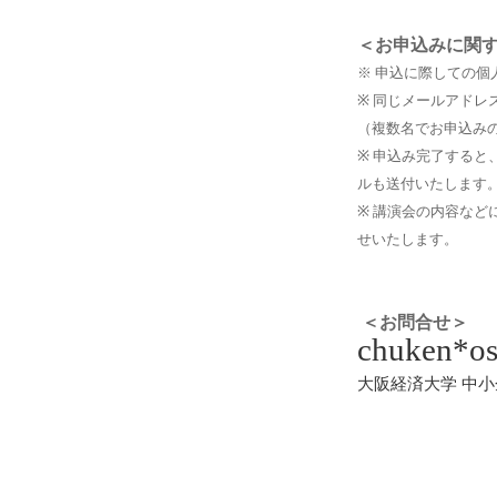
＜お申込みに関
※ 申込に際しての
※ 同じメールアドレ
（複数名でお申込み
※ 申込み完了する
ルも送付いたします
※ 講演会の内容な
せいたします
。
＜お問合せ＞
chuken*os
大阪経済大学 中