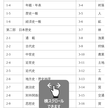
1-4
年鑑・年表
3-4
村落・
1-5
歴史一般
3-5
人 口
1-6
経済史一般
3-6
鉱 業
第二部 日本歴史
3-7
林 業
2-1
通 載
3-8
漁業・
2-2
古代史
3-9
狩猟・
2-3
中世史
3-10
農業・
2-4
近世史
3-11
土地制
2-5
近代史
3-12
工 業
2-6
地方史・歴史地理
3-13
商 業
2-7
政治史
3-14
貿 易
2-8
対外関係史
3-15
交通・
2-9
思想史
3-16
貨 幣