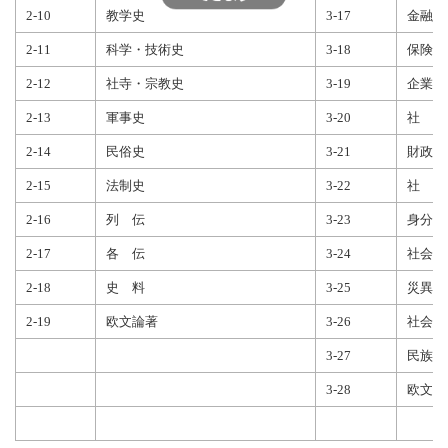
2-10
教学史
3-17
金融・
2-11
科学・技術史
3-18
保険・
2-12
社寺・宗教史
3-19
企業・
2-13
軍事史
3-20
社 史
2-14
民俗史
3-21
財政・
2-15
法制史
3-22
社 会
2-16
列 伝
3-23
身分・
2-17
各 伝
3-24
社会問
2-18
史 料
3-25
災異・
2-19
欧文論著
3-26
社会経
3-27
民族・
3-28
欧文論