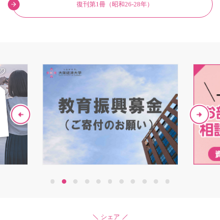
復刊第1冊（昭和26-28年）
1
2
3
4
5
6
7
8
9
10
11
シェア