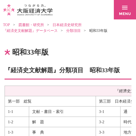
TOP
図書館・研究所
日本経済史研究所
『経済史文献解題』データベース
分類項目
昭和33年版
昭和33年版
『経済史文献解題』分類項目 昭和33年版
『經濟史文
第一部 総覧
第三部 日本経済史
1-1
文献・書目・索引
3-1
通 載
1-2
解 題
3-2
時代経
1-3
事 典
3-3
地方経