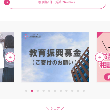
復刊第1冊（昭和26-28年）
1
2
3
4
5
6
7
8
9
10
11
シェア