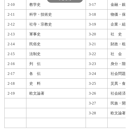
2-10
教学史
3-17
金融・銀行
2-11
科学・技術史
3-18
物価・保険
2-12
社寺・宗教史
3-19
企業・組合
2-13
軍事史
3-20
社 史
2-14
民俗史
3-21
財政・租税
2-15
法制史
3-22
社 会
2-16
列 伝
3-23
身分・階級
2-17
各 伝
3-24
社会問題・
2-18
史 料
3-25
災異・食糧
2-19
欧文論著
3-26
社会経済思
3-27
民族・開拓
3-28
欧文論著