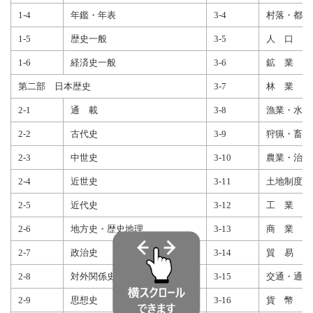
1-4
年鑑・年表
3-4
村落・都市
1-5
歴史一般
3-5
人 口
1-6
経済史一般
3-6
鉱 業
第二部 日本歴史
3-7
林 業
2-1
通 載
3-8
漁業・水産
2-2
古代史
3-9
狩猟・畜産
2-3
中世史
3-10
農業・治水
2-4
近世史
3-11
土地制度
2-5
近代史
3-12
工 業
2-6
地方史・歴史地理
3-13
商 業
2-7
政治史
3-14
貿 易
2-8
対外関係史
3-15
交通・通信
2-9
思想史
3-16
貨 幣