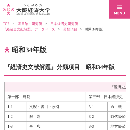
TOP
図書館・研究所
日本経済史研究所
『経済史文献解題』データベース
分類項目
昭和34年版
昭和34年版
『経済史文献解題』分類項目 昭和34年版
『經濟史文
第一部 総覧
第三部 日本経済史
1-1
文献・書目・索引
3-1
通 載
1-2
解 題
3-2
時代経済史
1-3
事 典
3-3
地方経済史