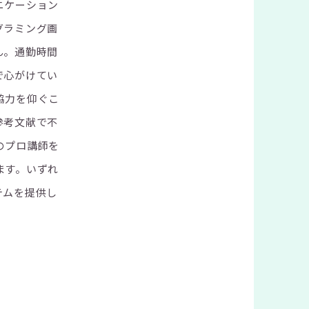
ニケーション
グラミング画
ん。通勤時間
で心がけてい
協力を仰ぐこ
参考文献で不
のプロ講師を
ます。いずれ
テムを提供し