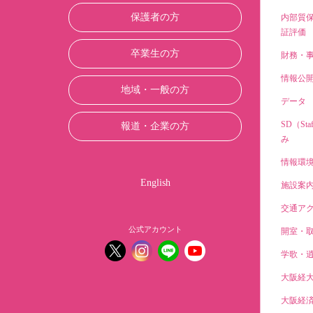
保護者の方
内部質
証評価
卒業生の方
財務・
情報公
地域・一般の方
データ
SD（Sta
報道・企業の方
み
情報環
English
施設案
交通ア
公式アカウント
開室・
学歌・
大阪経
大阪経