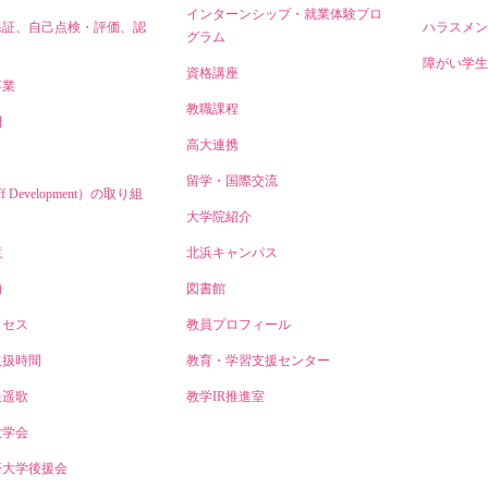
インターンシップ・就業体験プロ
保証、自己点検・評価、認
ハラスメン
グラム
障がい学生
資格講座
事業
教職課程
開
高大連携
留学・国際交流
ff Development）の取り組
大学院紹介
境
北浜キャンパス
内
図書館
クセス
教員プロフィール
取扱時間
教育・学習支援センター
逍遥歌
教学IR推進室
大学会
済大学後援会