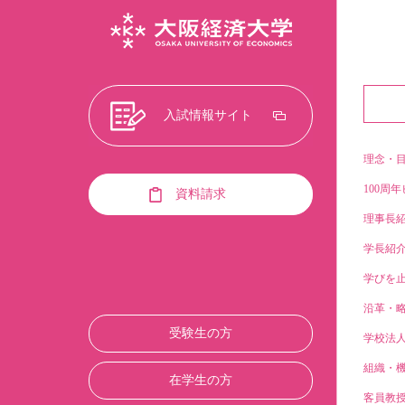
入試情報サイト
理念・
100周年
資料請求
理事長
学長紹
学びを止
沿革・
受験生の方
学校法
組織・
在学生の方
客員教