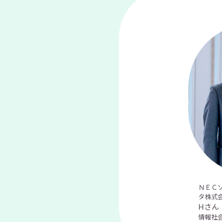
ＮＥＣ
タ株式
Hさん
情報社会