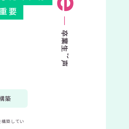
重要
卒
業
生
の
声
構築
を構築してい