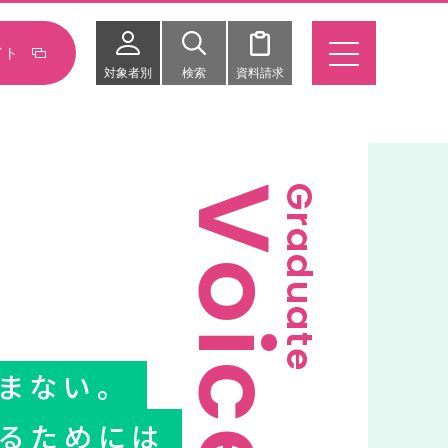
イト
対象者別
検索
資料請求
Voice
Graduate
まない。
るためには