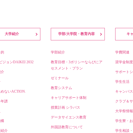
大学紹介
学部/大学院・教育内容
キ
目的
学部紹介
学費関連
ビジョンDAIKEI 2032
教育目標・3ポリシーならびにア
奨学金制度
セスメント・プラン
紹介
サポートシ
ゼミナール
介
学生生活
教育システム
めないACTION.
キャンパス
キャリアサポート体制
略年譜
クラブ＆サ
授業計画 シラバス
人
大学祭情報
データサイエンス教育
機構
学生寮・お
外国語教育について
授紹介
学生相談・