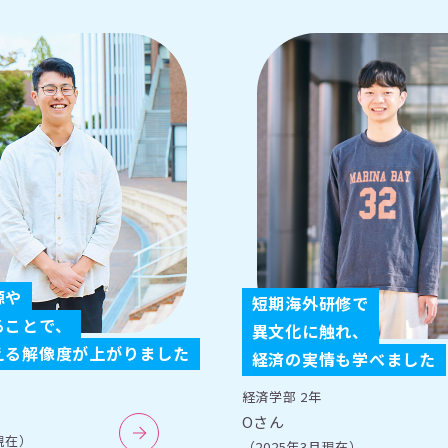
源や
短期海外研修で
ることで、
異文化に触れ、
える解像度が上がりました
経済の実情も学べました
経済学部 2年
Oさん
現在）
（2025年3月現在）