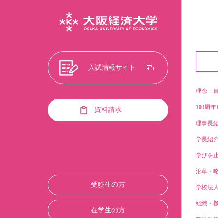
入試情報サイト
理念・
100周年
資料請求
理事長
学長紹
学びを止
沿革・
受験生の方
学校法
組織・
在学生の方