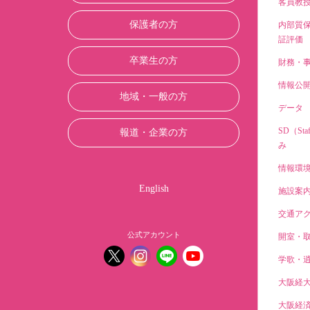
客員教
保護者の方
内部質
証評価
卒業生の方
財務・
情報公
地域・一般の方
データ
SD（Sta
報道・企業の方
み
情報環
English
施設案
交通ア
公式アカウント
開室・
学歌・
大阪経
大阪経