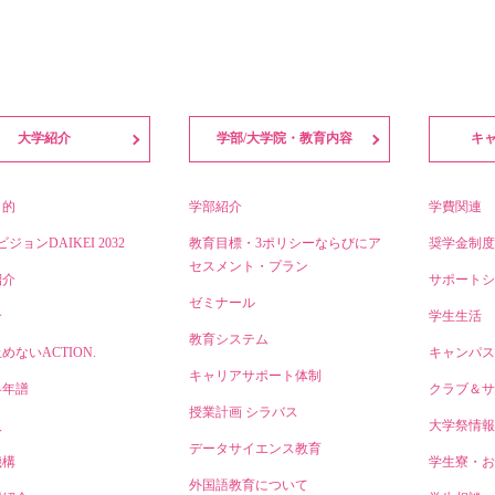
大学紹介
学部/大学院・教育内容
キ
目的
学部紹介
学費関連
ビジョンDAIKEI 2032
教育目標・3ポリシーならびにア
奨学金制度
セスメント・プラン
紹介
サポートシ
ゼミナール
介
学生生活
教育システム
めないACTION.
キャンパス
キャリアサポート体制
略年譜
クラブ＆サ
授業計画 シラバス
人
大学祭情報
データサイエンス教育
機構
学生寮・お
外国語教育について