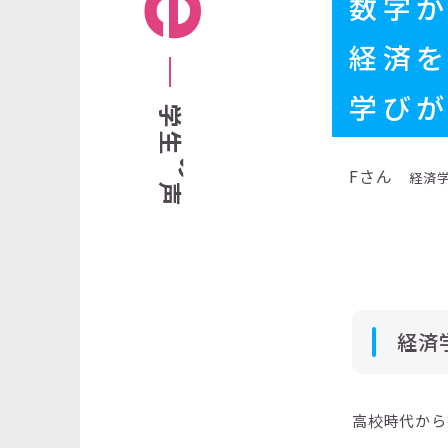
数字
経済
学び
学
生
の
Fさん
経済学
声
経済
高校時代から