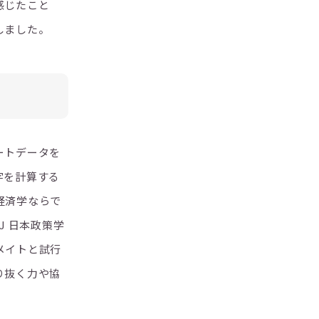
感じたこと
しました。
ートデータを
字を計算する
経済学ならで
J 日本政策学
メイトと試行
り抜く力や協