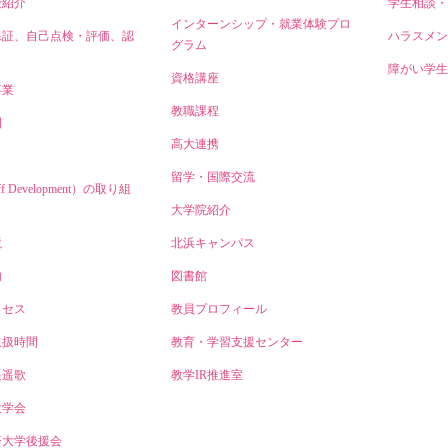
授紹介
学生相談・
インターンシップ・就業体験プロ
保証、自己点検・評価、認
ハラスメン
グラム
障がい学生
資格講座
事業
教職課程
開
高大連携
留学・国際交流
ff Development）の取り組
大学院紹介
境
北浜キャンパス
内
図書館
クセス
教員プロフィール
取扱時間
教育・学習支援センター
逍遥歌
教学IR推進室
大学会
済大学後援会