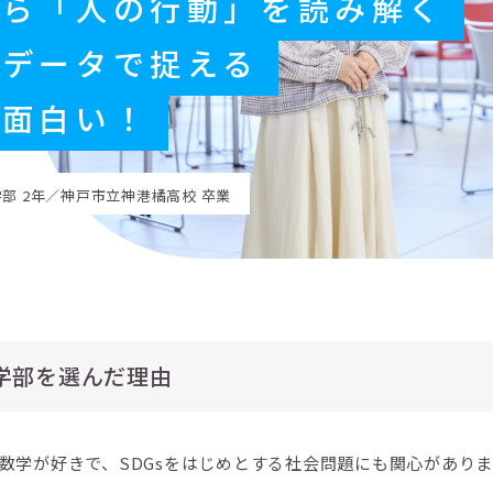
から「人の行動」を読み解く
をデータで捉える
が面白い！
部 2年／神戸市立神港橘高校 卒業
学部を選んだ理由
数学が好きで、SDGsをはじめとする社会問題にも関心がありま