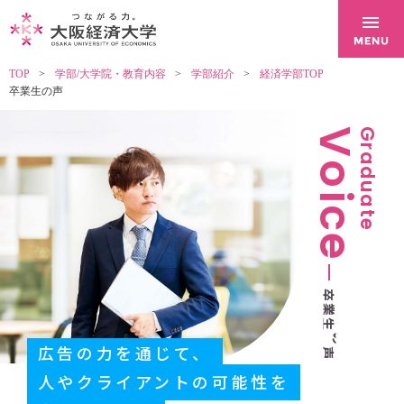
TOP
学部/大学院・教育内容
学部紹介
経済学部TOP
卒業生の声
Voice
Graduate
卒
業
生
の
広告の力を通じて、
声
人やクライアントの可能性を