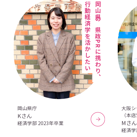
行動経済学を活かしたい
岡山県の県政PRに携わり、
岡山県庁
大阪シ
Kさん
（本店
Mさ
経済学部 2023年卒業
経済学部