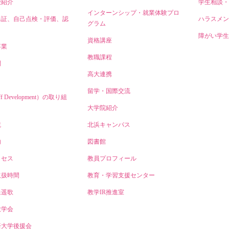
授紹介
学生相談・
インターンシップ・就業体験プロ
保証、自己点検・評価、認
ハラスメン
グラム
障がい学生
資格講座
事業
教職課程
開
高大連携
留学・国際交流
ff Development）の取り組
大学院紹介
境
北浜キャンパス
内
図書館
クセス
教員プロフィール
取扱時間
教育・学習支援センター
逍遥歌
教学IR推進室
大学会
済大学後援会