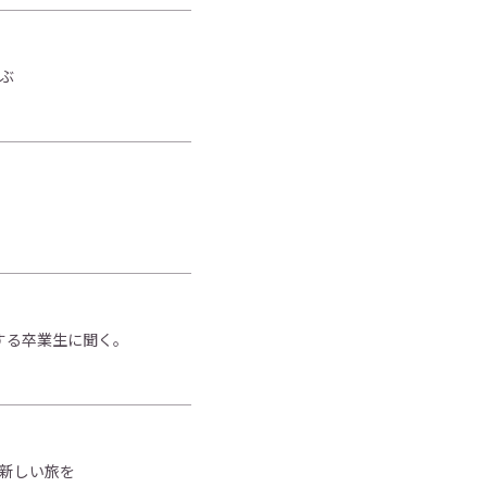
ぶ
する卒業生に聞く。
で新しい旅を