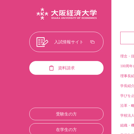
入試情報サイト
理念・
100周年
資料請求
理事長
学長紹
学びを止
沿革・
受験生の方
学校法
組織・
在学生の方