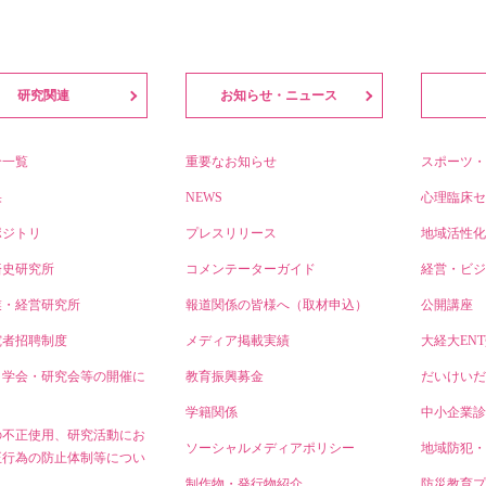
研究関連
お知らせ・ニュース
介一覧
重要なお知らせ
スポーツ・
果
NEWS
心理臨床セ
ポジトリ
プレスリリース
地域活性化
済史研究所
コメンテーターガイド
経営・ビジ
業・経営研究所
報道関係の皆様へ（取材申込）
公開講座
究者招聘制度
メディア掲載実績
大経大EN
・学会・研究会等の開催に
教育振興募金
だいけいだ
学籍関係
中小企業診
の不正使用、研究活動にお
ソーシャルメディアポリシー
地域防犯・
正行為の防止体制等につい
制作物・発行物紹介
防災教育プ