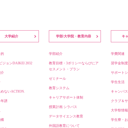
大学紹介
学部/大学院・教育内容
キ
目的
学部紹介
学費関連
ビジョンDAIKEI 2032
教育目標・3ポリシーならびにア
奨学金制度
セスメント・プラン
紹介
サポートシ
ゼミナール
介
学生生活
教育システム
めないACTION.
キャンパス
キャリアサポート体制
略年譜
クラブ＆サ
授業計画 シラバス
人
大学祭情報
データサイエンス教育
機構
学生寮・お
外国語教育について