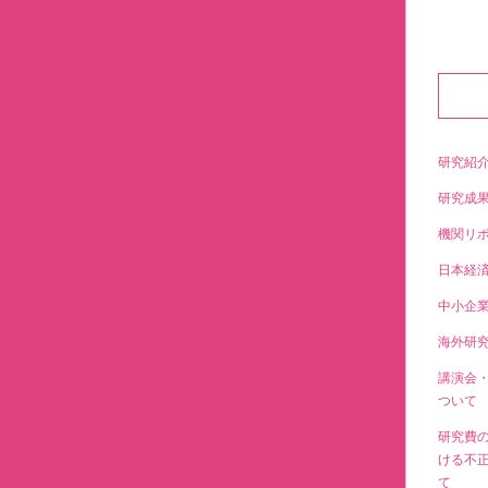
研究紹
研究成
機関リ
日本経
中小企
海外研
講演会
ついて
研究費
ける不
て